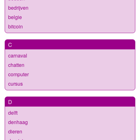
bedrijven
belgie
bitcoin
C
carnaval
chatten
computer
cursus
D
delft
denhaag
dieren