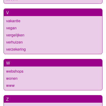
V
vakantie
vegan
vergelijken
verhuizen
verzekering
W
webshops
wonen
www
Z