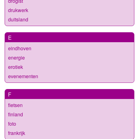
drogist
drukwerk
duitsland
E
eindhoven
energie
erotiek
evenementen
F
fietsen
finland
foto
frankrijk