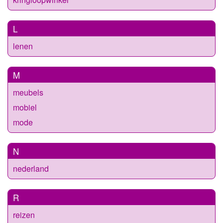
L
lenen
M
meubels
mobiel
mode
N
nederland
R
reizen