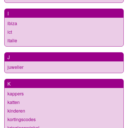
I
ibiza
ict
italie
J
juwelier
K
kappers
katten
kinderen
kortingscodes
kringloopwinkel