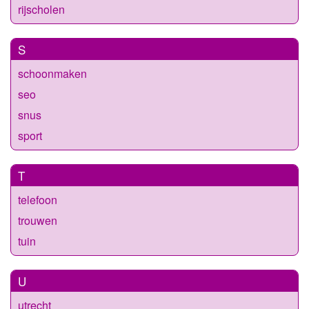
rijscholen
S
schoonmaken
seo
snus
sport
T
telefoon
trouwen
tuin
U
utrecht