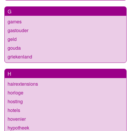
G
games
gastouder
geld
gouda
griekenland
H
hairextensions
horloge
hosting
hotels
hovenier
hypotheek