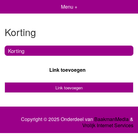
Menu +
Korting
Korting
Link toevoegen
Link toevoegen
Copyright © 2025 Onderdeel van
BaakmanMedia
&
Vrolijk Internet Services