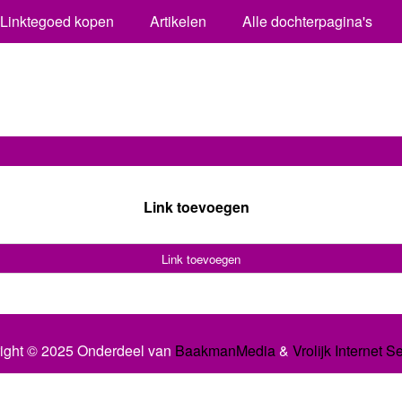
Linktegoed kopen
Artikelen
Alle dochterpagina's
Link toevoegen
Link toevoegen
ight © 2025 Onderdeel van
BaakmanMedia
&
Vrolijk Internet S